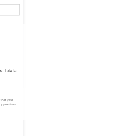
s. Tota la
 that your
y practices.