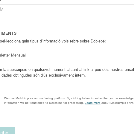
TIMENTS
 sel·lecciona quin tipus d'informació vols rebre sobre Doblebé:
letter Mensual
ar la subscripció en qualsevol moment clicant al link al peu dels nostres email
i dades obtingudes són d'ús exclusivament intern.
We use Mailchimp as our marketing platform. By clicking below to subscribe, you acknowledge
information will be transferred to Mailchimp for processing.
Learn more
about Mailchimp's privac