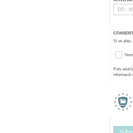
/
CONSEN
Si us plau,
News
Pots anul·l
informació 